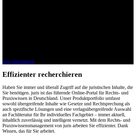
Bei juris denkt das Wissen mit
Die juris KI-Suite ist da. Entdecken Sie jetzt, wie unsere vollständig
integrierte KI Ihren Arbeitsalltag im Recht effizienter gestaltet.
Schnell, sicher, verlässlich.
Hier informieren
Effizienter recherchieren
Haben Sie immer und überall Zugriff auf die juristischen Inhalte, die
Sie benötigen. juris ist das führende Online-Portal für Rechts- und
Praxiswissen in Deutschland. Unser Produktportfolio umfasst
sowohl übergreifende Inhalte wie Gesetze und Rechtsprechung als
auch spezifische Lösungen und eine verlagsübergreifende Auswahl
an Fachliteratur für Ihr individuelles Fachgebiet – immer aktuell,
inhaltlich zuverlässig und intelligent vernetzt. Mit dem Rechts- und
Praxiswissensmanagement von juris arbeiten Sie effizienter. Dank
Wissen, das für Sie arbeitet.