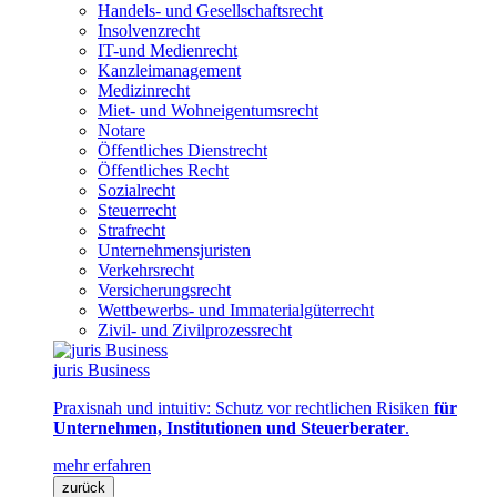
Handels- und Gesellschaftsrecht
Insolvenzrecht
IT-und Medienrecht
Kanzleimanagement
Medizinrecht
Miet- und Wohneigentumsrecht
Notare
Öffentliches Dienstrecht
Öffentliches Recht
Sozialrecht
Steuerrecht
Strafrecht
Unternehmensjuristen
Verkehrsrecht
Versicherungsrecht
Wettbewerbs- und Immaterialgüterrecht
Zivil- und Zivilprozessrecht
juris Business
Praxisnah und intuitiv: Schutz vor rechtlichen Risiken
für
Unternehmen, Institutionen und Steuerberater
.
mehr erfahren
zurück