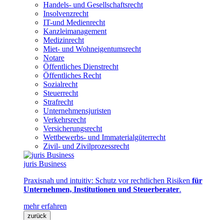
Handels- und Gesellschaftsrecht
Insolvenzrecht
IT-und Medienrecht
Kanzleimanagement
Medizinrecht
Miet- und Wohneigentumsrecht
Notare
Öffentliches Dienstrecht
Öffentliches Recht
Sozialrecht
Steuerrecht
Strafrecht
Unternehmensjuristen
Verkehrsrecht
Versicherungsrecht
Wettbewerbs- und Immaterialgüterrecht
Zivil- und Zivilprozessrecht
juris Business
Praxisnah und intuitiv: Schutz vor rechtlichen Risiken
für
Unternehmen, Institutionen und Steuerberater
.
mehr erfahren
zurück