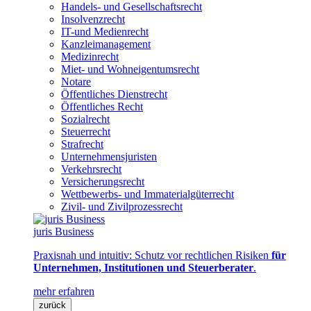
Handels- und Gesellschaftsrecht
Insolvenzrecht
IT-und Medienrecht
Kanzleimanagement
Medizinrecht
Miet- und Wohneigentumsrecht
Notare
Öffentliches Dienstrecht
Öffentliches Recht
Sozialrecht
Steuerrecht
Strafrecht
Unternehmensjuristen
Verkehrsrecht
Versicherungsrecht
Wettbewerbs- und Immaterialgüterrecht
Zivil- und Zivilprozessrecht
juris Business
Praxisnah und intuitiv: Schutz vor rechtlichen Risiken
für
Unternehmen, Institutionen und Steuerberater
.
mehr erfahren
zurück