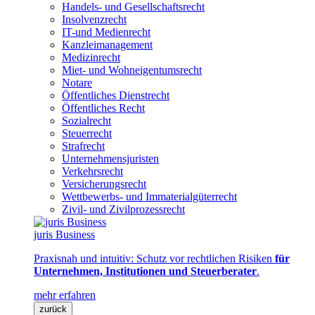
Handels- und Gesellschaftsrecht
Insolvenzrecht
IT-und Medienrecht
Kanzleimanagement
Medizinrecht
Miet- und Wohneigentumsrecht
Notare
Öffentliches Dienstrecht
Öffentliches Recht
Sozialrecht
Steuerrecht
Strafrecht
Unternehmensjuristen
Verkehrsrecht
Versicherungsrecht
Wettbewerbs- und Immaterialgüterrecht
Zivil- und Zivilprozessrecht
juris Business
Praxisnah und intuitiv: Schutz vor rechtlichen Risiken
für
Unternehmen, Institutionen und Steuerberater
.
mehr erfahren
zurück