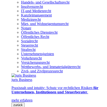
Handels- und Gesellschaftsrecht
Insolvenzrecht
IT-und Medienrecht
Kanzleimanagement
Medizinrecht
Miet- und Wohneigentumsrecht
Notare
Öffentliches Dienstrecht
Öffentliches Recht
Sozialrecht
Steuerrecht
Strafrecht
Unternehmensjuristen
Verkehrsrecht
Versicherungsrecht
Wettbewerbs- und Immaterialgüterrecht
Zivil- und Zivilprozessrecht
juris Business
Praxisnah und intuitiv: Schutz vor rechtlichen Risiken
für
Unternehmen, Institutionen und Steuerberater
.
mehr erfahren
zurück