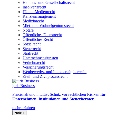
Handels- und Gesellschaftsrecht
Insolvenzrecht
IT-und Medienrecht
Kanzleimanagement
Medizinrecht
Miet- und Wohneigentumsrecht
Notare
Öffentliches Dienstrecht
Öffentliches Recht
Sozialrecht
Steuerrecht
Strafrecht
Unternehmensjuristen
Verkehrsrecht
Versicherungsrecht
Wettbewerbs- und Immaterialgüterrecht
Zivil- und Zivilprozessrecht
juris Business
Praxisnah und intuitiv: Schutz vor rechtlichen Risiken
für
Unternehmen, Institutionen und Steuerberater
.
mehr erfahren
zurück