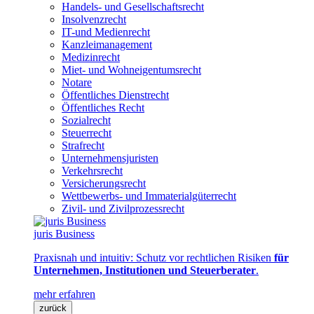
Handels- und Gesellschaftsrecht
Insolvenzrecht
IT-und Medienrecht
Kanzleimanagement
Medizinrecht
Miet- und Wohneigentumsrecht
Notare
Öffentliches Dienstrecht
Öffentliches Recht
Sozialrecht
Steuerrecht
Strafrecht
Unternehmensjuristen
Verkehrsrecht
Versicherungsrecht
Wettbewerbs- und Immaterialgüterrecht
Zivil- und Zivilprozessrecht
juris Business
Praxisnah und intuitiv: Schutz vor rechtlichen Risiken
für
Unternehmen, Institutionen und Steuerberater
.
mehr erfahren
zurück