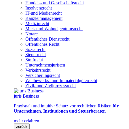
Handels- und Gesellschaftsrecht
Insolvenzrecht
IT-und Medienrecht
Kanzleimanagement
Medizinrecht
Miet- und Wohneigentumsrecht
Notare
Öffentliches Dienstrecht
Öffentliches Recht
Sozialrecht
Steuerrecht
Strafrecht
Unternehmensjuristen
Verkehrsrecht
Versicherungsrecht
Wettbewerbs- und Immaterialgüterrecht
Zivil- und Zivilprozessrecht
juris Business
Praxisnah und intuitiv: Schutz vor rechtlichen Risiken
für
Unternehmen, Institutionen und Steuerberater
.
mehr erfahren
zurück