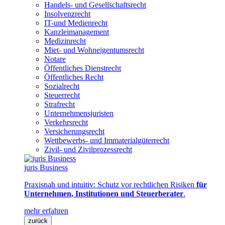
Handels- und Gesellschaftsrecht
Insolvenzrecht
IT-und Medienrecht
Kanzleimanagement
Medizinrecht
Miet- und Wohneigentumsrecht
Notare
Öffentliches Dienstrecht
Öffentliches Recht
Sozialrecht
Steuerrecht
Strafrecht
Unternehmensjuristen
Verkehrsrecht
Versicherungsrecht
Wettbewerbs- und Immaterialgüterrecht
Zivil- und Zivilprozessrecht
juris Business
Praxisnah und intuitiv: Schutz vor rechtlichen Risiken
für
Unternehmen, Institutionen und Steuerberater
.
mehr erfahren
zurück