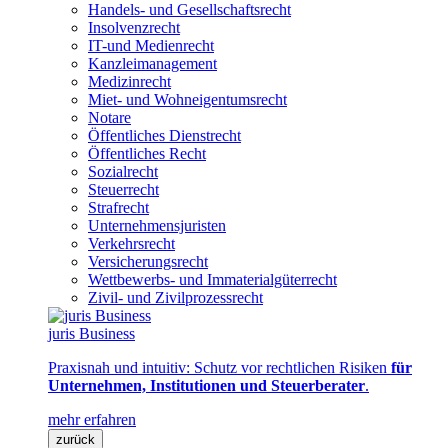
Handels- und Gesellschaftsrecht
Insolvenzrecht
IT-und Medienrecht
Kanzleimanagement
Medizinrecht
Miet- und Wohneigentumsrecht
Notare
Öffentliches Dienstrecht
Öffentliches Recht
Sozialrecht
Steuerrecht
Strafrecht
Unternehmensjuristen
Verkehrsrecht
Versicherungsrecht
Wettbewerbs- und Immaterialgüterrecht
Zivil- und Zivilprozessrecht
juris Business
Praxisnah und intuitiv: Schutz vor rechtlichen Risiken
für
Unternehmen, Institutionen und Steuerberater
.
mehr erfahren
zurück