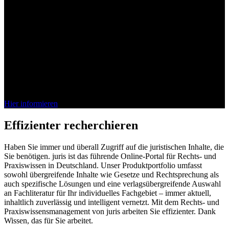
Bei juris denkt das Wissen mit
Die juris KI-Suite ist da. Entdecken Sie jetzt, wie unsere vollständig
integrierte KI Ihren Arbeitsalltag im Recht effizienter gestaltet.
Schnell, sicher, verlässlich.
Hier informieren
Effizienter recherchieren
Haben Sie immer und überall Zugriff auf die juristischen Inhalte, die
Sie benötigen. juris ist das führende Online-Portal für Rechts- und
Praxiswissen in Deutschland. Unser Produktportfolio umfasst
sowohl übergreifende Inhalte wie Gesetze und Rechtsprechung als
auch spezifische Lösungen und eine verlagsübergreifende Auswahl
an Fachliteratur für Ihr individuelles Fachgebiet – immer aktuell,
inhaltlich zuverlässig und intelligent vernetzt. Mit dem Rechts- und
Praxiswissensmanagement von juris arbeiten Sie effizienter. Dank
Wissen, das für Sie arbeitet.