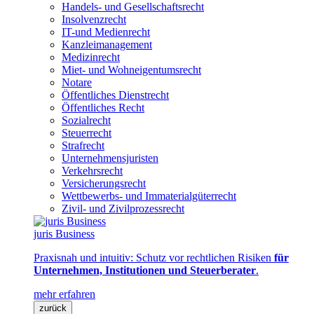
Handels- und Gesellschaftsrecht
Insolvenzrecht
IT-und Medienrecht
Kanzleimanagement
Medizinrecht
Miet- und Wohneigentumsrecht
Notare
Öffentliches Dienstrecht
Öffentliches Recht
Sozialrecht
Steuerrecht
Strafrecht
Unternehmensjuristen
Verkehrsrecht
Versicherungsrecht
Wettbewerbs- und Immaterialgüterrecht
Zivil- und Zivilprozessrecht
juris Business
Praxisnah und intuitiv: Schutz vor rechtlichen Risiken
für
Unternehmen, Institutionen und Steuerberater
.
mehr erfahren
zurück