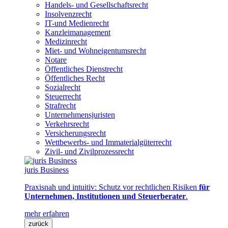
Handels- und Gesellschaftsrecht
Insolvenzrecht
IT-und Medienrecht
Kanzleimanagement
Medizinrecht
Miet- und Wohneigentumsrecht
Notare
Öffentliches Dienstrecht
Öffentliches Recht
Sozialrecht
Steuerrecht
Strafrecht
Unternehmensjuristen
Verkehrsrecht
Versicherungsrecht
Wettbewerbs- und Immaterialgüterrecht
Zivil- und Zivilprozessrecht
juris Business
Praxisnah und intuitiv: Schutz vor rechtlichen Risiken
für
Unternehmen, Institutionen und Steuerberater
.
mehr erfahren
zurück