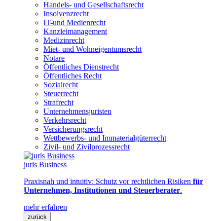
Handels- und Gesellschaftsrecht
Insolvenzrecht
IT-und Medienrecht
Kanzleimanagement
Medizinrecht
Miet- und Wohneigentumsrecht
Notare
Öffentliches Dienstrecht
Öffentliches Recht
Sozialrecht
Steuerrecht
Strafrecht
Unternehmensjuristen
Verkehrsrecht
Versicherungsrecht
Wettbewerbs- und Immaterialgüterrecht
Zivil- und Zivilprozessrecht
juris Business
Praxisnah und intuitiv: Schutz vor rechtlichen Risiken
für
Unternehmen, Institutionen und Steuerberater
.
mehr erfahren
zurück