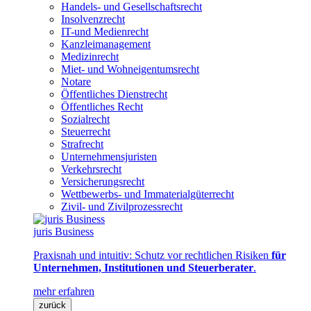
Handels- und Gesellschaftsrecht
Insolvenzrecht
IT-und Medienrecht
Kanzleimanagement
Medizinrecht
Miet- und Wohneigentumsrecht
Notare
Öffentliches Dienstrecht
Öffentliches Recht
Sozialrecht
Steuerrecht
Strafrecht
Unternehmensjuristen
Verkehrsrecht
Versicherungsrecht
Wettbewerbs- und Immaterialgüterrecht
Zivil- und Zivilprozessrecht
juris Business
Praxisnah und intuitiv: Schutz vor rechtlichen Risiken
für
Unternehmen, Institutionen und Steuerberater
.
mehr erfahren
zurück