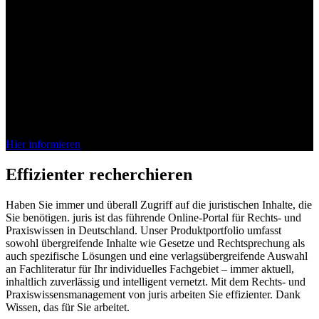
Bei juris denkt das Wissen mit
Die juris KI-Suite ist da. Entdecken Sie jetzt, wie unsere vollständig
integrierte KI Ihren Arbeitsalltag im Recht effizienter gestaltet.
Schnell, sicher, verlässlich.
Hier informieren
Effizienter recherchieren
Haben Sie immer und überall Zugriff auf die juristischen Inhalte, die
Sie benötigen. juris ist das führende Online-Portal für Rechts- und
Praxiswissen in Deutschland. Unser Produktportfolio umfasst
sowohl übergreifende Inhalte wie Gesetze und Rechtsprechung als
auch spezifische Lösungen und eine verlagsübergreifende Auswahl
an Fachliteratur für Ihr individuelles Fachgebiet – immer aktuell,
inhaltlich zuverlässig und intelligent vernetzt. Mit dem Rechts- und
Praxiswissensmanagement von juris arbeiten Sie effizienter. Dank
Wissen, das für Sie arbeitet.