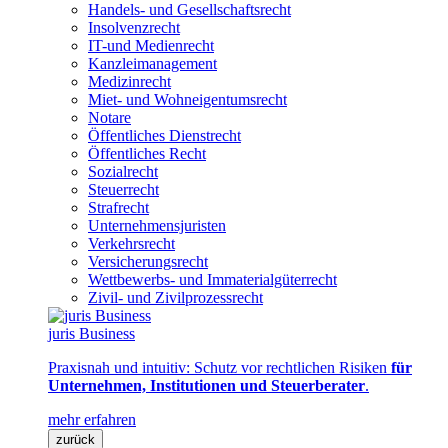
Handels- und Gesellschaftsrecht
Insolvenzrecht
IT-und Medienrecht
Kanzleimanagement
Medizinrecht
Miet- und Wohneigentumsrecht
Notare
Öffentliches Dienstrecht
Öffentliches Recht
Sozialrecht
Steuerrecht
Strafrecht
Unternehmensjuristen
Verkehrsrecht
Versicherungsrecht
Wettbewerbs- und Immaterialgüterrecht
Zivil- und Zivilprozessrecht
juris Business
Praxisnah und intuitiv: Schutz vor rechtlichen Risiken
für
Unternehmen, Institutionen und Steuerberater
.
mehr erfahren
zurück