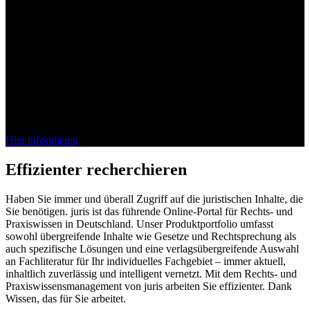
Bei juris denkt das Wissen mit
Die juris KI-Suite ist da. Entdecken Sie jetzt, wie unsere vollständig
integrierte KI Ihren Arbeitsalltag im Recht effizienter gestaltet.
Schnell, sicher, verlässlich.
Hier informieren
Effizienter recherchieren
Haben Sie immer und überall Zugriff auf die juristischen Inhalte, die
Sie benötigen. juris ist das führende Online-Portal für Rechts- und
Praxiswissen in Deutschland. Unser Produktportfolio umfasst
sowohl übergreifende Inhalte wie Gesetze und Rechtsprechung als
auch spezifische Lösungen und eine verlagsübergreifende Auswahl
an Fachliteratur für Ihr individuelles Fachgebiet – immer aktuell,
inhaltlich zuverlässig und intelligent vernetzt. Mit dem Rechts- und
Praxiswissensmanagement von juris arbeiten Sie effizienter. Dank
Wissen, das für Sie arbeitet.