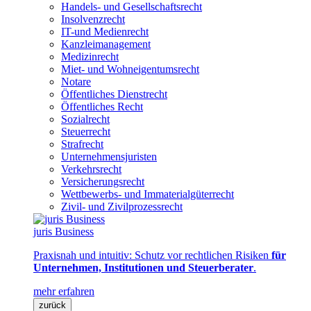
Handels- und Gesellschaftsrecht
Insolvenzrecht
IT-und Medienrecht
Kanzleimanagement
Medizinrecht
Miet- und Wohneigentumsrecht
Notare
Öffentliches Dienstrecht
Öffentliches Recht
Sozialrecht
Steuerrecht
Strafrecht
Unternehmensjuristen
Verkehrsrecht
Versicherungsrecht
Wettbewerbs- und Immaterialgüterrecht
Zivil- und Zivilprozessrecht
juris Business
Praxisnah und intuitiv: Schutz vor rechtlichen Risiken
für
Unternehmen, Institutionen und Steuerberater
.
mehr erfahren
zurück