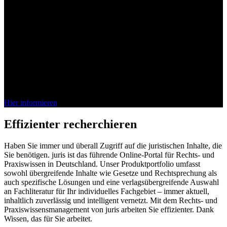
Bei juris denkt das Wissen mit
Die juris KI-Suite ist da. Entdecken Sie jetzt, wie unsere vollständig
integrierte KI Ihren Arbeitsalltag im Recht effizienter gestaltet.
Schnell, sicher, verlässlich.
Hier informieren
Effizienter recherchieren
Haben Sie immer und überall Zugriff auf die juristischen Inhalte, die
Sie benötigen. juris ist das führende Online-Portal für Rechts- und
Praxiswissen in Deutschland. Unser Produktportfolio umfasst
sowohl übergreifende Inhalte wie Gesetze und Rechtsprechung als
auch spezifische Lösungen und eine verlagsübergreifende Auswahl
an Fachliteratur für Ihr individuelles Fachgebiet – immer aktuell,
inhaltlich zuverlässig und intelligent vernetzt. Mit dem Rechts- und
Praxiswissensmanagement von juris arbeiten Sie effizienter. Dank
Wissen, das für Sie arbeitet.