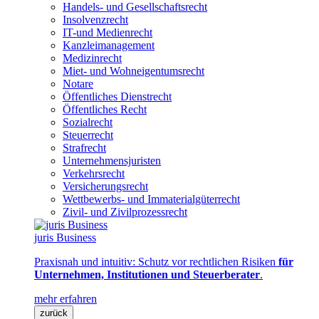
Handels- und Gesellschaftsrecht
Insolvenzrecht
IT-und Medienrecht
Kanzleimanagement
Medizinrecht
Miet- und Wohneigentumsrecht
Notare
Öffentliches Dienstrecht
Öffentliches Recht
Sozialrecht
Steuerrecht
Strafrecht
Unternehmensjuristen
Verkehrsrecht
Versicherungsrecht
Wettbewerbs- und Immaterialgüterrecht
Zivil- und Zivilprozessrecht
juris Business
Praxisnah und intuitiv: Schutz vor rechtlichen Risiken
für
Unternehmen, Institutionen und Steuerberater
.
mehr erfahren
zurück