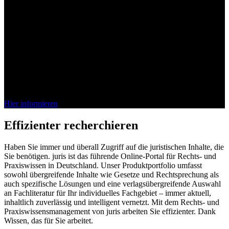
Bei juris denkt das Wissen mit
Die juris KI-Suite ist da. Entdecken Sie jetzt, wie unsere vollständig
integrierte KI Ihren Arbeitsalltag im Recht effizienter gestaltet.
Schnell, sicher, verlässlich.
Hier informieren
Effizienter recherchieren
Haben Sie immer und überall Zugriff auf die juristischen Inhalte, die
Sie benötigen. juris ist das führende Online-Portal für Rechts- und
Praxiswissen in Deutschland. Unser Produktportfolio umfasst
sowohl übergreifende Inhalte wie Gesetze und Rechtsprechung als
auch spezifische Lösungen und eine verlagsübergreifende Auswahl
an Fachliteratur für Ihr individuelles Fachgebiet – immer aktuell,
inhaltlich zuverlässig und intelligent vernetzt. Mit dem Rechts- und
Praxiswissensmanagement von juris arbeiten Sie effizienter. Dank
Wissen, das für Sie arbeitet.