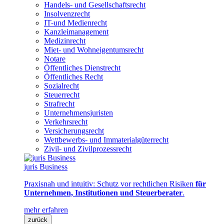
Handels- und Gesellschaftsrecht
Insolvenzrecht
IT-und Medienrecht
Kanzleimanagement
Medizinrecht
Miet- und Wohneigentumsrecht
Notare
Öffentliches Dienstrecht
Öffentliches Recht
Sozialrecht
Steuerrecht
Strafrecht
Unternehmensjuristen
Verkehrsrecht
Versicherungsrecht
Wettbewerbs- und Immaterialgüterrecht
Zivil- und Zivilprozessrecht
juris Business
Praxisnah und intuitiv: Schutz vor rechtlichen Risiken
für
Unternehmen, Institutionen und Steuerberater
.
mehr erfahren
zurück