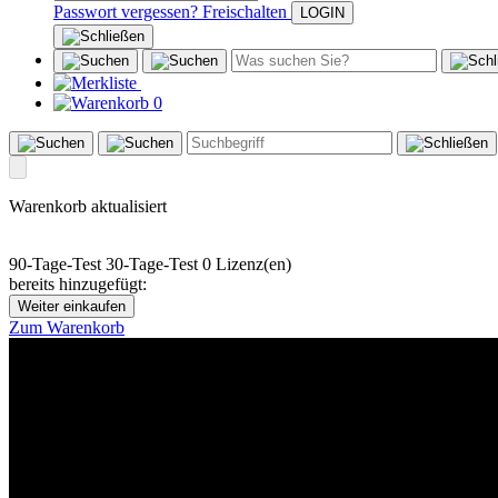
Passwort vergessen?
Freischalten
0
Warenkorb aktualisiert
90-Tage-Test
30-Tage-Test
0 Lizenz(en)
bereits hinzugefügt:
Weiter einkaufen
Zum Warenkorb
Bei juris denkt das Wissen mit
Die juris KI-Suite ist da. Entdecken Sie jetzt, wie unsere vollständig in