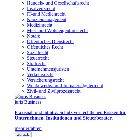
Handels- und Gesellschaftsrecht
Insolvenzrecht
IT-und Medienrecht
Kanzleimanagement
Medizinrecht
Miet- und Wohneigentumsrecht
Notare
Öffentliches Dienstrecht
Öffentliches Recht
Sozialrecht
Steuerrecht
Strafrecht
Unternehmensjuristen
Verkehrsrecht
Versicherungsrecht
Wettbewerbs- und Immaterialgüterrecht
Zivil- und Zivilprozessrecht
juris Business
Praxisnah und intuitiv: Schutz vor rechtlichen Risiken
für
Unternehmen, Institutionen und Steuerberater
.
mehr erfahren
zurück