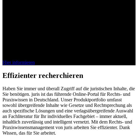
Bei juris denkt das Wissen mit
Die juris KI-Suite ist da. Entdecken Sie jetzt, wie unsere vollständig
integrierte KI Ihren Arbeitsalltag im Recht effizienter gestaltet.
Schnell, sicher, verlässlich.
Hier informieren
Effizienter recherchieren
Haben Sie immer und überall Zugriff auf die juristischen Inhalte, die
Sie benötigen. juris ist das führende Online-Portal für Rechts- und
Praxiswissen in Deutschland. Unser Produktportfolio umfasst
sowohl übergreifende Inhalte wie Gesetze und Rechtsprechung als
auch spezifische Lösungen und eine verlagsübergreifende Auswahl
an Fachliteratur für Ihr individuelles Fachgebiet – immer aktuell,
inhaltlich zuverlässig und intelligent vernetzt. Mit dem Rechts- und
Praxiswissensmanagement von juris arbeiten Sie effizienter. Dank
Wissen, das für Sie arbeitet.