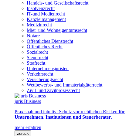
Handels- und Gesellschaftsrecht
Insolvenzrecht
IT-und Medienrecht
Kanzleimanagement
Medizinrecht
Miet- und Wohneigentumsrecht
Notare
Öffentliches Dienstrecht
Öffentliches Recht
Sozialrecht
Steuerrecht
Strafrecht
Unternehmensjuristen
Verkehrsrecht
Versicherungsrecht
Wettbewerbs- und Immaterialgüterrecht
Zivil- und Zivilprozessrecht
juris Business
Praxisnah und intuitiv: Schutz vor rechtlichen Risiken
für
Unternehmen, Institutionen und Steuerberater
.
mehr erfahren
zurück