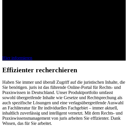
Bei juris denkt das Wissen mit
Die juris KI-Suite ist da. Entdecken Sie jetzt, wie unsere vollständig
integrierte KI Ihren Arbeitsalltag im Recht effizienter gestaltet.
Schnell, sicher, verlässlich.
Hier informieren
Effizienter recherchieren
Haben Sie immer und überall Zugriff auf die juristischen Inhalte, die
Sie benötigen. juris ist das führende Online-Portal für Rechts- und
Praxiswissen in Deutschland. Unser Produktportfolio umfasst
sowohl übergreifende Inhalte wie Gesetze und Rechtsprechung als
auch spezifische Lösungen und eine verlagsübergreifende Auswahl
an Fachliteratur für Ihr individuelles Fachgebiet – immer aktuell,
inhaltlich zuverlässig und intelligent vernetzt. Mit dem Rechts- und
Praxiswissensmanagement von juris arbeiten Sie effizienter. Dank
Wissen, das für Sie arbeitet.