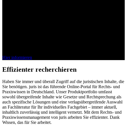
Bei juris denkt das Wissen mit
Die juris KI-Suite ist da. Entdecken Sie jetzt, wie unsere vollständig
integrierte KI Ihren Arbeitsalltag im Recht effizienter gestaltet.
Schnell, sicher, verlässlich.
Hier informieren
Effizienter recherchieren
Haben Sie immer und überall Zugriff auf die juristischen Inhalte, die
Sie benötigen. juris ist das führende Online-Portal für Rechts- und
Praxiswissen in Deutschland. Unser Produktportfolio umfasst
sowohl übergreifende Inhalte wie Gesetze und Rechtsprechung als
auch spezifische Lösungen und eine verlagsübergreifende Auswahl
an Fachliteratur für Ihr individuelles Fachgebiet – immer aktuell,
inhaltlich zuverlässig und intelligent vernetzt. Mit dem Rechts- und
Praxiswissensmanagement von juris arbeiten Sie effizienter. Dank
Wissen, das für Sie arbeitet.