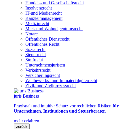
Handels- und Gesellschaftsrecht
Insolvenzrecht
IT-und Medienrecht
Kanzleimanagement
Medizinrecht
Miet- und Wohneigentumsrecht
Notare
Öffentliches Dienstrecht
Öffentliches Recht
Sozialrecht
Steuerrecht
Strafrecht
Unternehmensjuristen
Verkehrsrecht
Versicherungsrecht
Wettbewerbs- und Immaterialgüterrecht
Zivil- und Zivilprozessrecht
juris Business
Praxisnah und intuitiv: Schutz vor rechtlichen Risiken
für
Unternehmen, Institutionen und Steuerberater
.
mehr erfahren
zurück