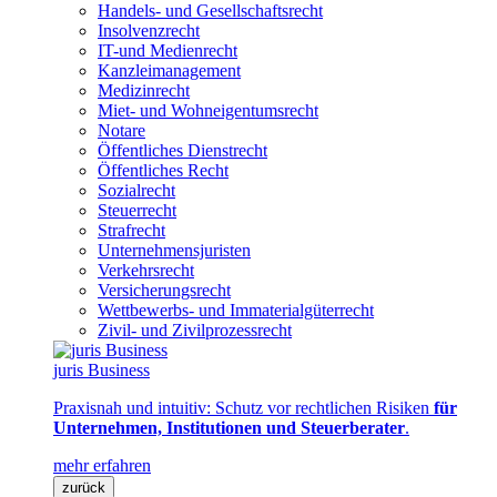
Handels- und Gesellschaftsrecht
Insolvenzrecht
IT-und Medienrecht
Kanzleimanagement
Medizinrecht
Miet- und Wohneigentumsrecht
Notare
Öffentliches Dienstrecht
Öffentliches Recht
Sozialrecht
Steuerrecht
Strafrecht
Unternehmensjuristen
Verkehrsrecht
Versicherungsrecht
Wettbewerbs- und Immaterialgüterrecht
Zivil- und Zivilprozessrecht
juris Business
Praxisnah und intuitiv: Schutz vor rechtlichen Risiken
für
Unternehmen, Institutionen und Steuerberater
.
mehr erfahren
zurück