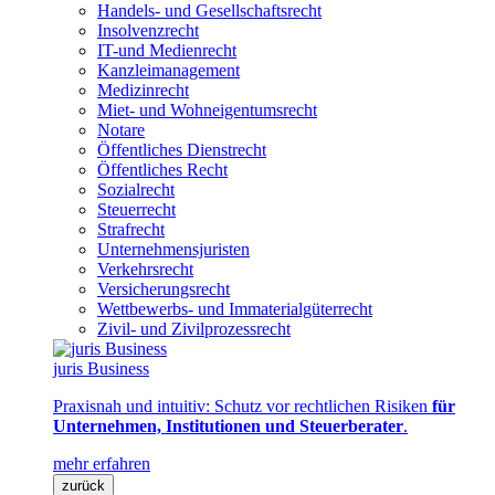
Handels- und Gesellschaftsrecht
Insolvenzrecht
IT-und Medienrecht
Kanzleimanagement
Medizinrecht
Miet- und Wohneigentumsrecht
Notare
Öffentliches Dienstrecht
Öffentliches Recht
Sozialrecht
Steuerrecht
Strafrecht
Unternehmensjuristen
Verkehrsrecht
Versicherungsrecht
Wettbewerbs- und Immaterialgüterrecht
Zivil- und Zivilprozessrecht
juris Business
Praxisnah und intuitiv: Schutz vor rechtlichen Risiken
für
Unternehmen, Institutionen und Steuerberater
.
mehr erfahren
zurück