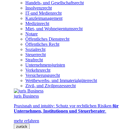
Handels- und Gesellschaftsrecht
Insolvenzrecht
IT-und Medienrecht
Kanzleimanagement
Medizinrecht
Miet- und Wohneigentumsrecht
Notare
Öffentliches Dienstrecht
Öffentliches Recht
Sozialrecht
Steuerrecht
Strafrecht
Unternehmensjuristen
Verkehrsrecht
Versicherungsrecht
Wettbewerbs- und Immaterialgüterrecht
Zivil- und Zivilprozessrecht
juris Business
Praxisnah und intuitiv: Schutz vor rechtlichen Risiken
für
Unternehmen, Institutionen und Steuerberater
.
mehr erfahren
zurück