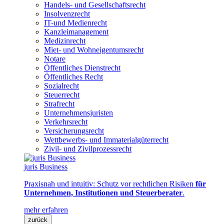
Handels- und Gesellschaftsrecht
Insolvenzrecht
IT-und Medienrecht
Kanzleimanagement
Medizinrecht
Miet- und Wohneigentumsrecht
Notare
Öffentliches Dienstrecht
Öffentliches Recht
Sozialrecht
Steuerrecht
Strafrecht
Unternehmensjuristen
Verkehrsrecht
Versicherungsrecht
Wettbewerbs- und Immaterialgüterrecht
Zivil- und Zivilprozessrecht
juris Business
Praxisnah und intuitiv: Schutz vor rechtlichen Risiken
für
Unternehmen, Institutionen und Steuerberater
.
mehr erfahren
zurück