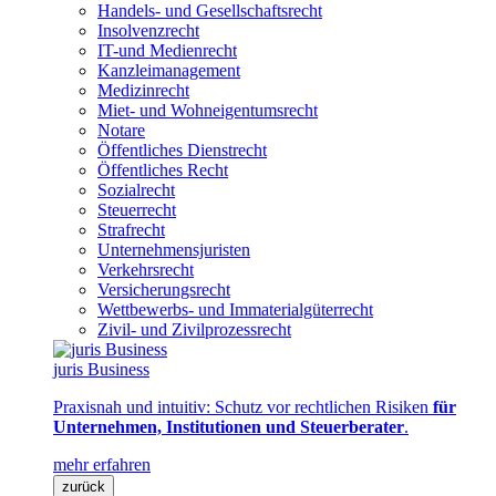
Handels- und Gesellschaftsrecht
Insolvenzrecht
IT-und Medienrecht
Kanzleimanagement
Medizinrecht
Miet- und Wohneigentumsrecht
Notare
Öffentliches Dienstrecht
Öffentliches Recht
Sozialrecht
Steuerrecht
Strafrecht
Unternehmensjuristen
Verkehrsrecht
Versicherungsrecht
Wettbewerbs- und Immaterialgüterrecht
Zivil- und Zivilprozessrecht
juris Business
Praxisnah und intuitiv: Schutz vor rechtlichen Risiken
für
Unternehmen, Institutionen und Steuerberater
.
mehr erfahren
zurück