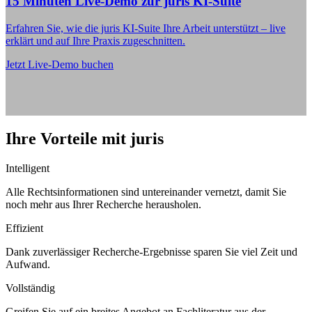
15 Minuten Live-Demo zur juris KI-Suite
Erfahren Sie, wie die juris KI-Suite Ihre Arbeit unterstützt – live
erklärt und auf Ihre Praxis zugeschnitten.
Jetzt Live-Demo buchen
Ihre Vorteile mit juris
Intelligent
Alle Rechtsinformationen sind untereinander vernetzt, damit Sie
noch mehr aus Ihrer Recherche herausholen.
Effizient
Dank zuverlässiger Recherche-Ergebnisse sparen Sie viel Zeit und
Aufwand.
Vollständig
Greifen Sie auf ein breites Angebot an Fachliteratur aus der