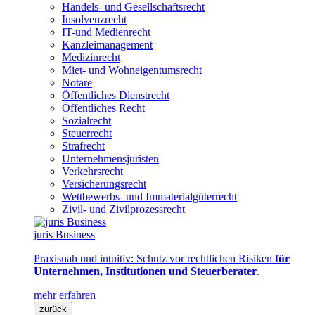
Handels- und Gesellschaftsrecht
Insolvenzrecht
IT-und Medienrecht
Kanzleimanagement
Medizinrecht
Miet- und Wohneigentumsrecht
Notare
Öffentliches Dienstrecht
Öffentliches Recht
Sozialrecht
Steuerrecht
Strafrecht
Unternehmensjuristen
Verkehrsrecht
Versicherungsrecht
Wettbewerbs- und Immaterialgüterrecht
Zivil- und Zivilprozessrecht
juris Business
Praxisnah und intuitiv: Schutz vor rechtlichen Risiken
für
Unternehmen, Institutionen und Steuerberater
.
mehr erfahren
zurück