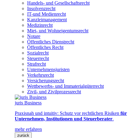
Handels- und Gesellschaftsrecht
Insolvenzrecht
IT-und Medienrecht
Kanzleimanagement
Medizinrecht
Miet- und Wohneigentumsrecht
Notare
Öffentliches Dienstrecht
Öffentliches Recht
Sozialrecht
Steuerrecht
Strafrecht
Unternehmensjuristen
Verkehrsrecht
Versicherungsrecht
Wettbewerbs- und Immaterialgüterrecht
Zivil- und Zivilprozessrecht
juris Business
Praxisnah und intuitiv: Schutz vor rechtlichen Risiken
für
Unternehmen, Institutionen und Steuerberater
.
mehr erfahren
zurück