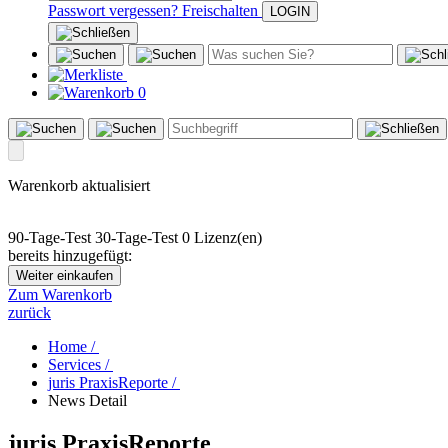
Passwort vergessen?
Freischalten
0
Warenkorb aktualisiert
90-Tage-Test
30-Tage-Test
0 Lizenz(en)
bereits hinzugefügt:
Weiter einkaufen
Zum Warenkorb
zurück
Home /
Services /
juris PraxisReporte /
News Detail
juris PraxisReporte