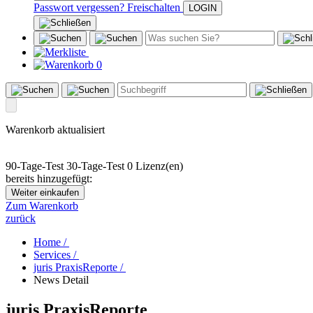
Passwort vergessen?
Freischalten
0
Warenkorb aktualisiert
90-Tage-Test
30-Tage-Test
0 Lizenz(en)
bereits hinzugefügt:
Weiter einkaufen
Zum Warenkorb
zurück
Home /
Services /
juris PraxisReporte /
News Detail
juris PraxisReporte