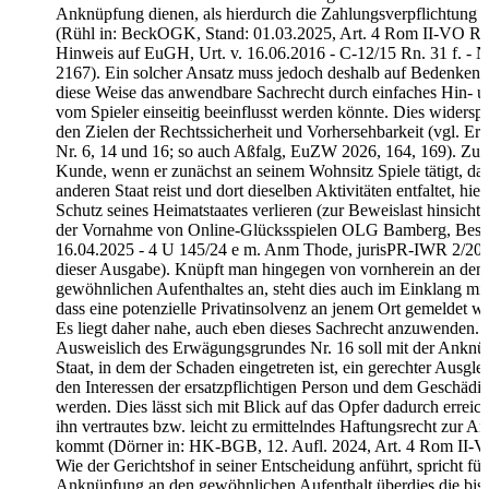
Anknüpfung dienen, als hierdurch die Zahlungsverpflichtung en
(Rühl in: BeckOGK, Stand: 01.03.2025, Art. 4 Rom II-VO Rn.
Hinweis auf EuGH, Urt. v. 16.06.2016 - C-12/15 Rn. 31 f. -
2167). Ein solcher Ansatz muss jedoch deshalb auf Bedenken s
diese Weise das anwendbare Sachrecht durch einfaches Hin- u
vom Spieler einseitig beeinflusst werden könnte. Dies widerspr
den Zielen der Rechtssicherheit und Vorhersehbarkeit (vgl. 
Nr. 6, 14 und 16; so auch Aßfalg, EuZW 2026, 164, 169). Zud
Kunde, wenn er zunächst an seinem Wohnsitz Spiele tätigt, dan
anderen Staat reist und dort dieselben Aktivitäten entfaltet, hie
Schutz seines Heimatstaates verlieren (zur Beweislast hinsichtl
der Vornahme von Online-Glücksspielen OLG Bamberg, Besch
16.04.2025 - 4 U 145/24 e m. Anm Thode, jurisPR-IWR 2/202
dieser Ausgabe). Knüpft man hingegen von vornherein an den 
gewöhnlichen Aufenthaltes an, steht dies auch im Einklang mi
dass eine potenzielle Privatinsolvenz an jenem Ort gemeldet w
Es liegt daher nahe, auch eben dieses Sachrecht anzuwenden.
Ausweislich des Erwägungsgrundes Nr. 16 soll mit der Anknü
Staat, in dem der Schaden eingetreten ist, ein gerechter Ausgl
den Interessen der ersatzpflichtigen Person und dem Geschädi
werden. Dies lässt sich mit Blick auf das Opfer dadurch erreich
ihn vertrautes bzw. leicht zu ermittelndes Haftungsrecht zur 
kommt (Dörner in: HK-BGB, 12. Aufl. 2024, Art. 4 Rom II-V
Wie der Gerichtshof in seiner Entscheidung anführt, spricht für
Anknüpfung an den gewöhnlichen Aufenthalt überdies die bis