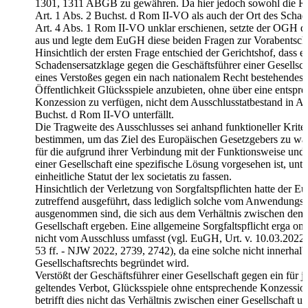
1301, 1311 ABGB zu gewähren. Da hier jedoch sowohl die Re
Art. 1 Abs. 2 Buchst. d Rom II-VO als auch der Ort des Schade
Art. 4 Abs. 1 Rom II-VO unklar erschienen, setzte der OGH d
aus und legte dem EuGH diese beiden Fragen zur Vorabentsch
Hinsichtlich der ersten Frage entschied der Gerichtshof, dass ei
Schadensersatzklage gegen die Geschäftsführer einer Gesellsc
eines Verstoßes gegen ein nach nationalem Recht bestehendes 
Öffentlichkeit Glücksspiele anzubieten, ohne über eine entspr
Konzession zu verfügen, nicht dem Ausschlusstatbestand in Art
Buchst. d Rom II-VO unterfällt.
Die Tragweite des Ausschlusses sei anhand funktioneller Krite
bestimmen, um das Ziel des Europäischen Gesetzgebers zu wa
für die aufgrund ihrer Verbindung mit der Funktionsweise un
einer Gesellschaft eine spezifische Lösung vorgesehen ist, unte
einheitliche Statut der lex societatis zu fassen.
Hinsichtlich der Verletzung von Sorgfaltspflichten hatte der E
zutreffend ausgeführt, dass lediglich solche vom Anwendungs
ausgenommen sind, die sich aus dem Verhältnis zwischen dem
Gesellschaft ergeben. Eine allgemeine Sorgfaltspflicht erga om
nicht vom Ausschluss umfasst (vgl. EuGH, Urt. v. 10.03.2022
53 ff. - NJW 2022, 2739, 2742), da eine solche nicht innerhalb
Gesellschaftsrechts begründet wird.
Verstößt der Geschäftsführer einer Gesellschaft gegen ein für 
geltendes Verbot, Glücksspiele ohne entsprechende Konzessio
betrifft dies nicht das Verhältnis zwischen einer Gesellschaft u