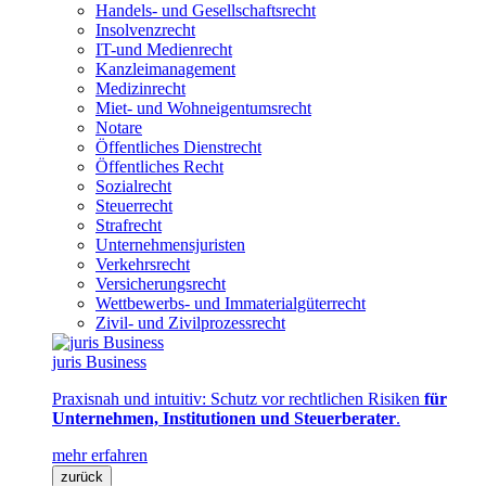
Handels- und Gesellschaftsrecht
Insolvenzrecht
IT-und Medienrecht
Kanzleimanagement
Medizinrecht
Miet- und Wohneigentumsrecht
Notare
Öffentliches Dienstrecht
Öffentliches Recht
Sozialrecht
Steuerrecht
Strafrecht
Unternehmensjuristen
Verkehrsrecht
Versicherungsrecht
Wettbewerbs- und Immaterialgüterrecht
Zivil- und Zivilprozessrecht
juris Business
Praxisnah und intuitiv: Schutz vor rechtlichen Risiken
für
Unternehmen, Institutionen und Steuerberater
.
mehr erfahren
zurück