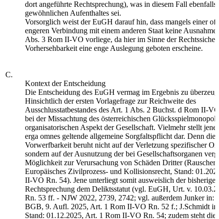
dort angeführte Rechtsprechung), was in diesem Fall ebenfalls 
gewöhnlichen Aufenthaltes sei.
Vorsorglich weist der EuGH darauf hin, dass mangels einer off
engeren Verbindung mit einem anderen Staat keine Ausnahme 
Abs. 3 Rom II-VO vorliege, da hier im Sinne der Rechtssicher
Vorhersehbarkeit eine enge Auslegung geboten erscheine.
C.
Kontext der Entscheidung
Die Entscheidung des EuGH vermag im Ergebnis zu überzeug
Hinsichtlich der ersten Vorlagefrage zur Reichweite des
Ausschlusstatbestandes des Art. 1 Abs. 2 Buchst. d Rom II-VO
bei der Missachtung des österreichischen Glücksspielmonopols
organisatorischen Aspekt der Gesellschaft. Vielmehr stellt jen
erga omnes geltende allgemeine Sorgfaltspflicht dar. Denn die 
Vorwerfbarkeit beruht nicht auf der Verletzung spezifischer Or
sondern auf der Ausnutzung der bei Gesellschaftsorganen verg
Möglichkeit zur Verursachung von Schäden Dritter (Rauscher/S
Europäisches Zivilprozess- und Kollisionsrecht, Stand: 01.202
II-VO Rn. 54). Jene unterliegt somit ausweislich der bisherige
Rechtsprechung dem Deliktsstatut (vgl. EuGH, Urt. v. 10.03.
Rn. 53 ff. - NJW 2022, 2739, 2742; vgl. außerdem Junker i
BGB, 9. Aufl. 2025, Art. 1 Rom II-VO Rn. 52 f.; J.Schmidt 
Stand: 01.12.2025, Art. 1 Rom II-VO Rn. 54; zudem steht die