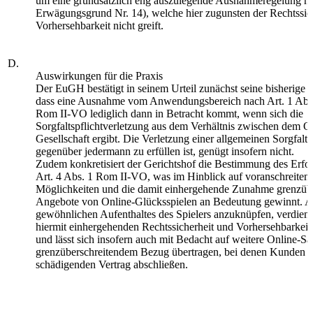
um eine grundsätzlich eng auszulegende Ausnahmeregelung han
Erwägungsgrund Nr. 14), welche hier zugunsten der Rechtssic
Vorhersehbarkeit nicht greift.
D.
Auswirkungen für die Praxis
Der EuGH bestätigt in seinem Urteil zunächst seine bisherige
dass eine Ausnahme vom Anwendungsbereich nach Art. 1 Abs.
Rom II-VO lediglich dann in Betracht kommt, wenn sich die
Sorgfaltspflichtverletzung aus dem Verhältnis zwischen dem O
Gesellschaft ergibt. Die Verletzung einer allgemeinen Sorgfaltsp
gegenüber jedermann zu erfüllen ist, genügt insofern nicht.
Zudem konkretisiert der Gerichtshof die Bestimmung des Erfolg
Art. 4 Abs. 1 Rom II-VO, was im Hinblick auf voranschreiten
Möglichkeiten und die damit einhergehende Zunahme grenzübe
Angebote von Online-Glücksspielen an Bedeutung gewinnt. A
gewöhnlichen Aufenthaltes des Spielers anzuknüpfen, verdient
hiermit einhergehenden Rechtssicherheit und Vorhersehbarke
und lässt sich insofern auch mit Bedacht auf weitere Online-Sa
grenzüberschreitendem Bezug übertragen, bei denen Kunden e
schädigenden Vertrag abschließen.