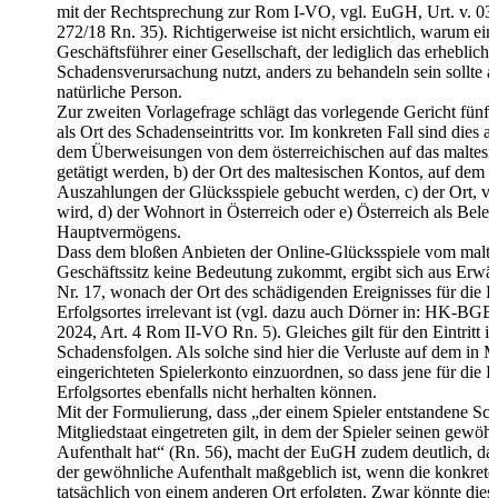
mit der Rechtsprechung zur Rom I-VO, vgl. EuGH, Urt. v. 03
272/18 Rn. 35). Richtigerweise ist nicht ersichtlich, warum ein
Geschäftsführer einer Gesellschaft, der lediglich das erhebliche
Schadensverursachung nutzt, anders zu behandeln sein sollte al
natürliche Person.
Zur zweiten Vorlagefrage schlägt das vorlegende Gericht fünf
als Ort des Schadenseintritts vor. Im konkreten Fall sind dies a
dem Überweisungen von dem österreichischen auf das maltesi
getätigt werden, b) der Ort des maltesischen Kontos, auf dem 
Auszahlungen der Glücksspiele gebucht werden, c) der Ort, vo
wird, d) der Wohnort in Österreich oder e) Österreich als Beleg
Hauptvermögens.
Dass dem bloßen Anbieten der Online-Glücksspiele vom malte
Geschäftssitz keine Bedeutung zukommt, ergibt sich aus Erw
Nr. 17, wonach der Ort des schädigenden Ereignisses für die
Erfolgsortes irrelevant ist (vgl. dazu auch Dörner in: HK-BGB,
2024, Art. 4 Rom II-VO Rn. 5). Gleiches gilt für den Eintritt in
Schadensfolgen. Als solche sind hier die Verluste auf dem in M
eingerichteten Spielerkonto einzuordnen, so dass jene für die
Erfolgsortes ebenfalls nicht herhalten können.
Mit der Formulierung, dass „der einem Spieler entstandene Sc
Mitgliedstaat eingetreten gilt, in dem der Spieler seinen gewöh
Aufenthalt hat“ (Rn. 56), macht der EuGH zudem deutlich, das
der gewöhnliche Aufenthalt maßgeblich ist, wenn die konkrete
tatsächlich von einem anderen Ort erfolgten. Zwar könnte diese