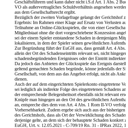
Geschäftsführern und kann daher nicht i.S.d Art. 1 Abs. 2 Buc
VO als außervertragliches Schuldverhältnis angesehen werden,
aus dem Gesellschaftsrecht ergibt.
Bezüglich der zweiten Vorlagefrage gelangt der Gerichtshof z
Ergebnis: Im Rahmen einer Klage auf Ersatz von Verlusten au
Teilnahme an Online-Glücksspielen, die von einer Gesellschaft
Mitgliedstaat ohne die dort vorgeschriebene Konzession ange
sei der einem Spieler entstandene Schaden in demjenigen Mitgl
lokalisieren, in dem der Spieler seinen gewöhnlichen Aufenthal
Zur Begründung führt der EuGH aus, dass gemäß Art. 4 Abs.
allein der Ort des Schadenseintritts relevant sei, nicht hingegen
schadensbegründenden Ereignisses oder der Eintritt indirekter
Da jedoch das Anbieten der Glücksspiele das Ereignis darstell
geltend gemachten Schaden begründe, könne jedenfalls der Sit
Gesellschaft, von dem aus das Angebot erfolgt, nicht als Ank
dienen.
Auch der auf dem eingerichteten Spielerkonto eingetretene V
sei lediglich als indirekte Folge des eingetretenen Schadens an
der entsprechende Belegenheitsort ebenfalls nicht relevant ersc
Knüpfe man hingegen an den Ort des gewöhnlichen Aufenthalt
an, entspreche dies dem von Art. 4 Abs. 1 Rom II-VO verfolgte
Vorhersehbarkeit. Zudem ergebe sich auch aus der bisherigen
des Gerichtshofs, dass als Ort der Verwirklichung des Schaden
derjenige gelte, an dem sich der behauptete Schaden konkret ze
EuGH, Urt. v. 12.05.2021 - C-709/19 Rn. 31 - IPRax 2022, 17