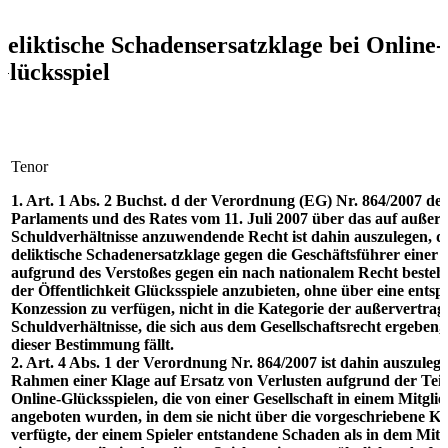
Deliktische Schadensersatzklage bei Online-
Glücksspiel
Tenor
1. Art. 1 Abs. 2 Buchst. d der Verordnung (EG) Nr. 864/2007 de
Parlaments und des Rates vom 11. Juli 2007 über das auf außerv
Schuldverhältnisse anzuwendende Recht ist dahin auszulegen, da
deliktische Schadenersatzklage gegen die Geschäftsführer einer G
aufgrund des Verstoßes gegen ein nach nationalem Recht besteh
der Öffentlichkeit Glücksspiele anzubieten, ohne über eine ents
Konzession zu verfügen, nicht in die Kategorie der außervertrag
Schuldverhältnisse, die sich aus dem Gesellschaftsrecht ergeben,
dieser Bestimmung fällt.
2. Art. 4 Abs. 1 der Verordnung Nr. 864/2007 ist dahin auszulege
Rahmen einer Klage auf Ersatz von Verlusten aufgrund der Tei
Online-Glücksspielen, die von einer Gesellschaft in einem Mitglie
angeboten wurden, in dem sie nicht über die vorgeschriebene K
verfügte, der einem Spieler entstandene Schaden als in dem Mitg