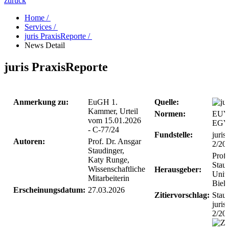
zurück
Home /
Services /
juris PraxisReporte /
News Detail
juris PraxisReporte
Anmerkung zu:
EuGH 1.
Quelle:
Kammer, Urteil
Normen:
EUV 
vom 15.01.2026
EGV 
- C-77/24
Fundstelle:
juri
Autoren:
Prof. Dr. Ansgar
2/20
Staudinger,
Prof.
Katy Runge,
Staud
Wissenschaftliche
Herausgeber:
Unive
Mitarbeiterin
Biele
Erscheinungsdatum:
27.03.2026
Zitiervorschlag:
Stau
juri
2/20