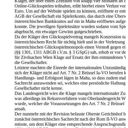
Kläger, der über einen Zeitraum von knapp vier Monaten an d
Online-Glücksspielen teilnahm, erlitt hierbei einen Verlust von
Euro. Um auf der Website spielen zu können, eröffnete er ent
AGB der Gesellschaft ein Spielerkonto, das durch eine Überw
österreichischen Bankkontos auf ein in Malta eröffnetes aufge
konnte. Die jeweiligen Spieleinsätze wurden sodann vom Spie
abgebucht, ein etwaiger Gewinn gutgeschrieben.
Da der Kläger den Glücksspielvertrag mangels Konzession na
österreichischem Recht für nichtig hielt und in der Verletzung 
österreichischen Glücksspielmonopols einen Verstoß gegen ein
(§§ 1301, 1311 ABGB i.V.m. § 3 GSpG) sah, erhob er vor de
für Zivilsachen Wien Klage auf Ersatz der ihm entstandenen V
die Gesellschafter.
Letztere machten die Einrede der internationalen Unzuständigke
sich der Kläger nicht auf Art. 7 Nr. 2 Brüssel Ia-VO berufen k
Handlungs- und Erfolgsort lägen in Malta, so dass zudem malt
Sachrecht anzuwenden sei, welches eine persönliche Haftung 
Gesellschafter nicht kenne.
Das Landesgericht wies die Klage mangels internationaler Zust
was allerdings im Rekursverfahren vom Oberlandesgericht Wi
wurde, welcher die Voraussetzungen des Art. 7 Nr. 2 Brüssel Ia
ansah.
Der nunmehr mit der Revision befasste Oberste Gerichtshof bet
zunächst österreichisches Sachrecht nach der Rom II-VO anwe
müsste, um dem Kläger eine entsprechende Anspruchsgrundla