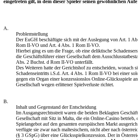
eingetreten gilt, in dem dieser Spieler seinen gewöhnlichen Aufen
A.
Problemstellung
Der EuGH beschäftigte sich mit der Auslegung von Art. 1 Abs.
Rom II-VO und Art. 4 Abs. 1 Rom II-VO.
Hierbei ging es um die Frage, ob eine deliktische Schadensers
die Geschäftsführer einer Gesellschaft dem Ausschlusstatbestan
Abs. 2 Buchst. d Rom II-VO unterfällt.
Des Weiteren hatte der Gerichtshof zu entscheiden, wonach sic
Schadenseintritts i.S.d. Art. 4 Abs. 1 Rom II-VO bei einer sol
gegen ein Organ einer konzessionslos Online-Glücksspiele an
Gesellschaft wegen erlittener Spielverluste richtet.
B.
Inhalt und Gegenstand der Entscheidung
Im Ausgangsrechtsstreit waren die beiden Beklagten Geschäfts
Gesellschaft mit Sitz in Malta, die ein Online-Casino betrieb, d
Spielangebot auf den gesamten europäischen Markt ausgericht
verfügte sie zwar nach maltesischem, nicht aber nach österrei
(§ 3 GSpG) über eine Glücksspielkonzession. Der in Österreic