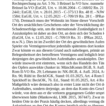
Rechtsprechung zu Art. 5 Nr. 3 Brüssel Ia-VO bzw. nunmehr Ar
Brüssel Ia-VO (EuGH, Urt. v. 10.06.2004 - C-168/02 Rn. 21
2441; EuGH, Urt. v. 28.01.2015 - C-375/13 Rn. 48 ff. - NJW 
1584; EuGH, Urt. v. 12.05.2021 - C-709/19 Rn. 28 f. - IPRax
174). Demnach muss der Wohnsitz im Sinne dieser Vorschriften
Ort des ursächlichen Geschehens oder der Verwirklichung des
Schadenserfolgs sein, um die internationale Zuständigkeit zu 
Anzuknüpfen ist daher an den Ort, an dem sich der Schaden ko
(EuGH, Urt. v. 12.05.2021 - C-709/19 Rn. 31 - IPRax 2022, 1
m.w.N.). Dies ist im Zweifel der Ort des gewöhnlichen Aufenth
Spieler ein Vermögensverlust jedenfalls spätestens dort konkret t
Zwar könnte es aus diesem Grund auch naheliegen, primär an 
Belegenheitsort des betroffenen Vermögens und lediglich letzth
denjenigen des gewöhnlichen Aufenthaltes anzuknüpfen. Der 
würde insoweit erst eintreten, wenn sich das Handeln des Tät
des Opfers auswirkte (Junker in: MünchKomm BGB, 9. Aufl. 2
Rom II-VO Rn. 29; Lehmann in: NK-BGB, 4. Aufl. 2024, Ar
Rn. 96; Rühl in: BeckOGK, Stand: 01.03.2025, Art. 4 Rom II
Spickhoff in: BeckOK, 76. Ed., Stand: 01.05.2025, Art. 4 Ro
Maßgeblich wäre demnach also in erster Linie nicht der Ort d
Aufenthaltes, sondern derjenige, an dem das Konto des Geschä
würde, von dem aus er die verloren gegangenen Gelder ursprü
überwiesen hätte (Mankowski, LMK 2015, 367447). Zwar mög
beiden Orte in der Praxis häufig decken, allerdings vermag die
Anknüpfung an den Ort des Kontos letztlich nicht zu überzeug