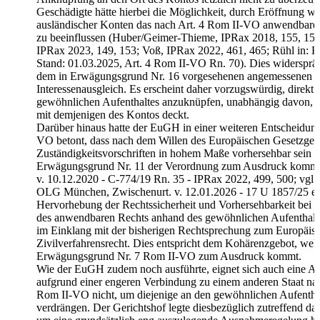
Geschädigte hätte hierbei die Möglichkeit, durch Eröffnung we
ausländischer Konten das nach Art. 4 Rom II-VO anwendbare R
zu beeinflussen (Huber/Geimer-Thieme, IPRax 2018, 155, 1
IPRax 2023, 149, 153; Voß, IPRax 2022, 461, 465; Rühl in:
Stand: 01.03.2025, Art. 4 Rom II-VO Rn. 70). Dies widerspräc
dem in Erwägungsgrund Nr. 16 vorgesehenen angemessenen
Interessenausgleich. Es erscheint daher vorzugswürdig, direkt 
gewöhnlichen Aufenthaltes anzuknüpfen, unabhängig davon, ob
mit demjenigen des Kontos deckt.
Darüber hinaus hatte der EuGH in einer weiteren Entscheidung
VO betont, dass nach dem Willen des Europäischen Gesetzgeb
Zuständigkeitsvorschriften in hohem Maße vorhersehbar sein 
Erwägungsgrund Nr. 11 der Verordnung zum Ausdruck kommt
v. 10.12.2020 - C-774/19 Rn. 35 - IPRax 2022, 499, 500; vgl.
OLG München, Zwischenurt. v. 12.01.2026 - 17 U 1857/25 e)
Hervorhebung der Rechtssicherheit und Vorhersehbarkeit bei
des anwendbaren Rechts anhand des gewöhnlichen Aufenthalte
im Einklang mit der bisherigen Rechtsprechung zum Europäis
Zivilverfahrensrecht. Dies entspricht dem Kohärenzgebot, wel
Erwägungsgrund Nr. 7 Rom II-VO zum Ausdruck kommt.
Wie der EuGH zudem noch ausführte, eignet sich auch eine 
aufgrund einer engeren Verbindung zu einem anderen Staat nac
Rom II-VO nicht, um diejenige an den gewöhnlichen Aufentha
verdrängen. Der Gerichtshof legte diesbezüglich zutreffend dar,