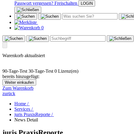
Passwort vergessen?
Freischalten
0
Warenkorb aktualisiert
90-Tage-Test
30-Tage-Test
0 Lizenz(en)
bereits hinzugefügt:
Weiter einkaufen
Zum Warenkorb
zurück
Home /
Services /
juris PraxisReporte /
News Detail
juris PraxisReporte