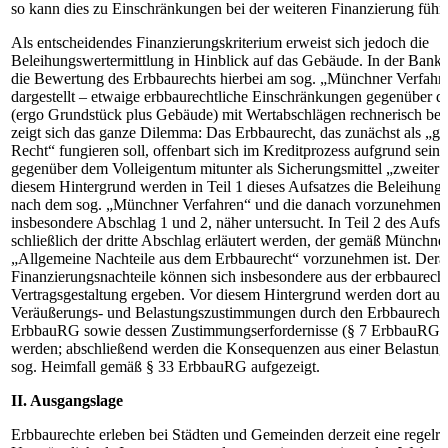
so kann dies zu Einschränkungen bei der weiteren Finanzierung führ
Als entscheidendes Finanzierungskriterium erweist sich jedoch die
Beleihungswertermittlung in Hinblick auf das Gebäude. In der Bankpra
die Bewertung des Erbbaurechts hierbei am sog. „Münchner Verfahre
dargestellt – etwaige erbbaurechtliche Einschränkungen gegenüber 
(ergo Grundstück plus Gebäude) mit Wertabschlägen rechnerisch berü
zeigt sich das ganze Dilemma: Das Erbbaurecht, das zunächst als „g
Recht“ fungieren soll, offenbart sich im Kreditprozess aufgrund sei
gegenüber dem Volleigentum mitunter als Sicherungsmittel „zweiter 
diesem Hintergrund werden in Teil 1 dieses Aufsatzes die Beleihung
nach dem sog. „Münchner Verfahren“ und die danach vorzunehmend
insbesondere Abschlag 1 und 2, näher untersucht. In Teil 2 des Aufsa
schließlich der dritte Abschlag erläutert werden, der gemäß Münchne
„Allgemeine Nachteile aus dem Erbbaurecht“ vorzunehmen ist. Derar
Finanzierungsnachteile können sich insbesondere aus der erbbaurecht
Vertragsgestaltung ergeben. Vor diesem Hintergrund werden dort au
Veräußerungs- und Belastungszustimmungen durch den Erbbaurecht
ErbbauRG sowie dessen Zustimmungserfordernisse (§ 7 ErbbauRG) 
werden; abschließend werden die Konsequenzen aus einer Belastun
sog. Heimfall gemäß § 33 ErbbauRG aufgezeigt.
II. Ausgangslage
Erbbaurechte erleben bei Städten und Gemeinden derzeit eine regelr