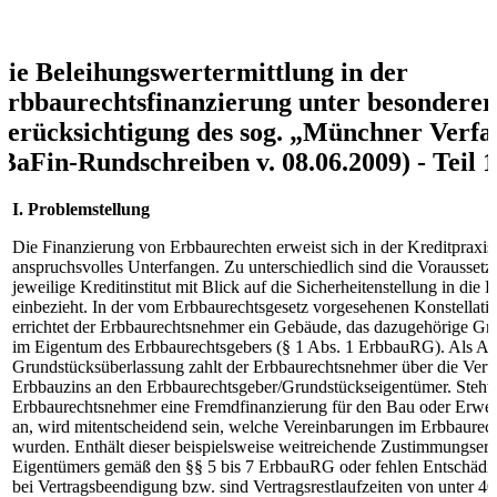
Die Beleihungswertermittlung in der
Erbbaurechtsfinanzierung unter besonderer
Berücksichtigung des sog. „Münchner Verfa
(BaFin-Rundschreiben v. 08.06.2009) - Teil 1
I. Problemstellung
Die Finanzierung von Erbbaurechten erweist sich in der Kreditpraxis 
anspruchsvolles Unterfangen. Zu unterschiedlich sind die Voraussetz
jeweilige Kreditinstitut mit Blick auf die Sicherheitenstellung in die
einbezieht. In der vom Erbbaurechtsgesetz vorgesehenen Konstellatio
errichtet der Erbbaurechtsnehmer ein Gebäude, das dazugehörige Gru
im Eigentum des Erbbaurechtsgebers (§ 1 Abs. 1 ErbbauRG). Als Aus
Grundstücksüberlassung zahlt der Erbbaurechtsnehmer über die Vertr
Erbbauzins an den Erbbaurechtsgeber/Grundstückseigentümer. Steht 
Erbbaurechtsnehmer eine Fremdfinanzierung für den Bau oder Erwe
an, wird mitentscheidend sein, welche Vereinbarungen im Erbbaurech
wurden. Enthält dieser beispielsweise weitreichende Zustimmungserf
Eigentümers gemäß den §§ 5 bis 7 ErbbauRG oder fehlen Entschädi
bei Vertragsbeendigung bzw. sind Vertragsrestlaufzeiten von unter 40