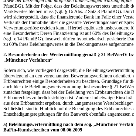
sowie der derzeitigen und möglichen anderweitigen Nutzung ergibt
“ 
PfandBG). Mit der Folge, dass der Beleihungswert stets unterhalb des
Marktwertes bleiben muss (vgl. § 16 Abs. 2 Satz 3 PfandBG). Durch
wird sichergestellt, dass die finanzierende Bank im Falle einer Verste
Verkaufs der Immobilie über die gesamte Verwertungsdauer entspre
Verwertungserlöse erzielen kann. Hierbei ergibt sich insbesondere f
eine Besonderheit: Deren Finanzierung ist auf 60% des Beleihungswe
(vgl. § 14 PfandBG). Insoweit dürfen hypothekarisch gesicherte Darl
zu 60% ihres Beleihungswertes in die Deckungsmasse aufgenommen
2. Besonderheiten der Wertermittlung gemäß § 21 BelWertV bzw
„Münchner Verfahren“
Sofern sich, wie vorliegend dargestellt, die Beleihungswertermittlun
überwiegend an den vorgenannten Bewertungsverfahren orientiert, gil
Erbbaurechten einige Besonderheiten zu beachten. Grundlage für die 
auch hier die Beleihungswertverordnung, insbesondere § 21 BelWert
zunächst festgelegt, dass bei der Beleihung von Erbbaurechten die Re
Erbbaurechtes zu berücksichtigen ist. Zudem sind etwaige Einschrän
aus dem Erbbaurecht ergeben, durch „angemessene Wertabschläge“ z
Schließlich sind in Hinblick auf die Beendigung des Erbbaurechtes e
Entschädigungsregelungen für das Bauwerk ebenfalls angemessen zu
a) Beleihungswertermittlung nach dem sog. „Münchner Verfah
BaFin-Rundschreiben vom 08.06.2009