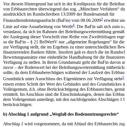
Vor diesem Hintergrund hat sich in der Kreditpraxis für die Beleihun
von Erbbaurechten überwiegend das sog. „Münchner Verfahren“ durc
ausdrücklich im Rundschreiben 13/2009 der Bundesanstalt für
3
Finanzdienstleistungsaufsicht (BaFin) vom 08.06.2009
erwähnt und r
4
Linie auf eine Ausarbeitung von Werth
. Die BaFin sah sich zum o.
veranlasst, da sich im Rahmen der Beleihungswertermittlung gemäß 
der Auslegung dieser Vorschrift eine Reihe von Zweifelsfragen ergeb
so die BaFin – § 21 BelWertV nur „allgemeine Regelungen“ für die
zur Verfügung stellt, die im Ergebnis zu einer unterschiedlichen Bew
finanzierenden Banken führte. Insofern galt es durch die im Rundsc
Bewertungsansätze eine einheitliche Handhabung für die finanziere
Verfügung zu stellen. In ihrem Grundansatz geht die BaFin davon aus
zuvor – der Bodenwert bei der Beleihungswertermittlung mitberücksi
sollte, da dem Erbbauberechtigten während der Laufzeit des Erbbaur
5
Grundstück unter Ausschluss des Eigentümers zur Verfügung steht
.
einem ersten Schritt der Wert des Gebäudes und des Grundstückes im
Volleigentum, d.h. ohne Berücksichtigung des Erbbaurechtes, gemä
ermittelt. Im Anschluss sind die Einschränkungen, denen das Erbbau
dem Volleigentum unterliegt, mit den nachfolgenden Abschlägen 1 b
berücksichtigen:
b) Abschlag 1 aufgrund „Wegfall des Bodennutzungsrechts“
Abschlag 1
wird vorgenommen, da mit Ablauf des Erbbaurechts zugl