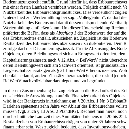
Bodennutzungsrecht entfällt. Grund hierfür ist, dass Erbbaurechtsver
mit einer festen Laufzeit vereinbart werden. Folglich entfällt nach Ver
Nutzbarkeit des Erbbaurechtsgrundstückes. Dies verdeutlicht zugleic
Unterschied zur Wertermittlung bei sog. „Volleigentum“, da dort die
Nutzbarkeit“ des Bodens und damit dessen entsprechende Werthaltigk
Wertermittlung einfließen kann. Um dieser Unterscheidung Rechnung
präferiert die BaFin, dass als
Abschlag 1
der Bodenwert, der auf die 
des Erbbaurechtes entfällt, abzuziehen ist. Zugleich ist der Bodenwer
Restlaufzeit des Erbbaurechtes abzuzinsen / zu diskontieren. Dem R
zufolge darf der Diskontierungszinssatz für die Abzinsung des Boden
Objekten, deren Beleihungswert sich am Ertragswert orientiert, den
Kapitalisierungszinssatz nach § 12 Abs. 4 BelWertV nicht überschrei
deren Beleihungswert sich am Sachwert orientiert, ist grundsätzlich d
Liegenschaftszinssatz gemäß § 21 ImmoWertV heranzuziehen. Wobei
ebenfalls erlaubt, andere Zinssätze heranzuziehen, diese sind jedoch
BelWertV nachvollziehbar darzulegen und zu begründen.
In diesem Zusammenhang hat zugleich auch die Restlaufzeit des Erb
entscheidende Auswirkungen auf die Finanzierbarkeit des Objektes. 
wird in der Bankpraxis in Anlehnung an § 20 Abs. 1 Nr. 3 ErbbauRG
Darlehen spätestens zehn Jahre vor Ablauf des Erbbaurechtes vollständ
müssen (vgl. auch § 13 Abs. 2 PfandBG). Rechnet man hierzu noch 
durchschnittliche Laufzeit eines Annuitätendarlehens mit 20 bis 25 J
Restlaufzeiten von Erbbaurechtsverträgen von unter 35 Jahren schwer
finanzierbar sein. Was zugleich bedeutet, dass Investitionsvorhaben, d