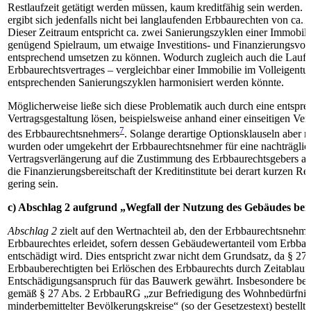
Restlaufzeit getätigt werden müssen, kaum kreditfähig sein werden. 
ergibt sich jedenfalls nicht bei langlaufenden Erbbaurechten von ca. 
Dieser Zeitraum entspricht ca. zwei Sanierungszyklen einer Immobili
genügend Spielraum, um etwaige Investitions- und Finanzierungsvo
entsprechend umsetzen zu können. Wodurch zugleich auch die Laufze
Erbbaurechtsvertrages – vergleichbar einer Immobilie im Volleigentu
entsprechenden Sanierungszyklen harmonisiert werden könnte.
Möglicherweise ließe sich diese Problematik auch durch eine entspr
Vertragsgestaltung lösen, beispielsweise anhand einer einseitigen Ve
7
des Erbbaurechtsnehmers
. Solange derartige Optionsklauseln aber n
wurden oder umgekehrt der Erbbaurechtsnehmer für eine nachträglic
Vertragsverlängerung auf die Zustimmung des Erbbaurechtsgebers an
die Finanzierungsbereitschaft der Kreditinstitute bei derart kurzen Res
gering sein.
c) Abschlag 2 aufgrund „Wegfall der Nutzung des Gebäudes bei 
Abschlag 2
zielt auf den Wertnachteil ab, den der Erbbaurechtsnehme
Erbbaurechtes erleidet, sofern dessen Gebäudewertanteil vom Erbbau
entschädigt wird. Dies entspricht zwar nicht dem Grundsatz, da § 
Erbbauberechtigten bei Erlöschen des Erbbaurechts durch Zeitablauf
Entschädigungsanspruch für das Bauwerk gewährt. Insbesondere bei 
gemäß § 27 Abs. 2 ErbbauRG „zur Befriedigung des Wohnbedürfnis
minderbemittelter Bevölkerungskreise“ (so der Gesetzestext) bestellt