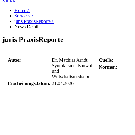
zurück
Home /
Services /
juris PraxisReporte /
News Detail
juris PraxisReporte
Autor:
Dr. Matthias Arndt,
Quelle:
Syndikusrechtsanwalt
Normen:
§
und
E
Wirtschaftsmediator
Erscheinungsdatum:
21.04.2026
E
B
B
B
B
B
B
B
B