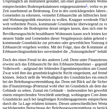
Ursprünglich als Instrument gestaltet, um einer grassierenden Wohn
1
entsprechenden Bodenspekulationen entgegenzutreten
, verlor es je
Zeit zunehmend an Bedeutung. Erst in den zurückliegenden Jahren g
Gemeinden zu erkennen, vermehrt Erbbaurechte als hilfreiches Instr
und Wohnungspolitik einsetzen zu wollen. Knapper werdende Flächen
weit verbreitete Praxis, kommunale Grundstücke überwiegend zu ver
insbesondere die Bodenpreise derart steigen lassen, dass sich eine bre
Bevölkerungsschicht bezahlbaren Wohnraum kaum noch leisten kon
steuern Städte und Gemeinden dieser Vergabepraxis dahin gehend en
kommunale Grundstücke zur privaten oder gewerblichen Nutzung ü
Erbbaurecht vergeben werden. Mit der Folge, dass die Kommune als
Erbbaurechtsgrundstückes unverändert die „Nutzungshoheit“ behält.
Doch des einen Freud ist des anderen Leid: Denn unter Finanzierung
erweist sich das Erbbaurecht für den Erbbaurechtsnehmer – gegenüb
Vollerwerb – aufgrund der fehlenden Eigentümerposition am Grundstü
Zwar wird ihm das grundstücksgleiche Recht eingeräumt, auf fremd
können. Jedoch stellt die Werthaltigkeit des Grundstückes ein entsch
bei der Beleihungswertermittlung dar. Denn mit Blick auf die Sicherh
das (Finanzierungs-)Potenzial wohl eher im Grundstück als dem dara
Gebäude zu sehen. Zumal ein Gebäude – insbesondere bei gewerbli
einem entsprechenden Verschleiß unterliegt, wohingegen Core-Immob
Grundstücke auch bei langfristigen Kreditengagements entsprechend
durch die 1a-Lage erfahren können. Diesen unterschiedlichen Wertansa
nachfolgenden Betrachtung der Beleihungswertermittlung zu berücks