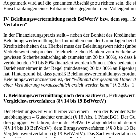
Augenmerk wird auf die genannten Abschläge zu richten sein, die si
Einschränkungen eines Erbbaurechtes gegenüber dem Volleigentum 
IV. Beleihungswertermittlung nach BelWertV bzw. dem sog. „
Verfahren“
In der Finanzierungspraxis stellt – neben der Bonität des Kreditnehme
Beleihungswertermittlung bei Immobilien eine der Grundlagen bei d
Kreditsicherheiten dar. Hierbei muss der Beleihungswert nicht (unbe
Verkehrswert entsprechen. Vielmehr ziehen Banken vom Verkehrswe
gewissen Sicherheitsabschlag ab (zumeist um 20 bis 30%), so dass led
verbleibenden 70 bis 80% finanziert werden können. Dies bedeutet u
Darlehensnehmer in der Regel (mindestens) 20 bis 30% an Eigenkapi
hat. Hintergrund ist, dass gemäß Beleihungswertermittlungsverordn
Beleihungswert anzusetzen ist, der
"während der gesamten Dauer der
einer Veräußerung voraussichtlich erzielt werden kann"
(§ 3 Abs. 1 
1. Beleihungswertermittlung nach dem Sachwert-, Ertragswert-
Vergleichswertverfahren (§§ 14 bis 19 BelWertV)
Der Beleihungswert wird hierbei von einem – von der Kreditentsche
unabhängigen – Gutachter ermittelt (§ 16 Abs. 1 PfandBG). Der Guta
drei gängiger Verfahren, die in der BelWertV abgebildet sind: dem S
(§§ 14 bis 18 BelWertV), dem Ertragswertverfahren (§§ 8 bis 13 B
Vergleichswertverfahren (§ 19 BelWertV). Das Sachwertverfahren wi