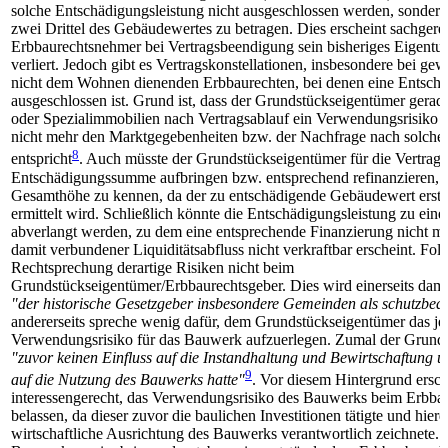
solche Entschädigungsleistung nicht ausgeschlossen werden, sondern
zwei Drittel des Gebäudewertes zu betragen. Dies erscheint sachgerec
Erbbaurechtsnehmer bei Vertragsbeendigung sein bisheriges Eigen
verliert. Jedoch gibt es Vertragskonstellationen, insbesondere bei ge
nicht dem Wohnen dienenden Erbbaurechten, bei denen eine Entschä
ausgeschlossen ist. Grund ist, dass der Grundstückseigentümer gera
oder Spezialimmobilien nach Vertragsablauf ein Verwendungsrisiko 
nicht mehr den Marktgegebenheiten bzw. der Nachfrage nach solche
8
entspricht
. Auch müsste der Grundstückseigentümer für die Vertragsl
Entschädigungssumme aufbringen bzw. entsprechend refinanzieren, 
Gesamthöhe zu kennen, da der zu entschädigende Gebäudewert erst 
ermittelt wird. Schließlich könnte die Entschädigungsleistung zu ein
abverlangt werden, zu dem eine entsprechende Finanzierung nicht mö
damit verbundener Liquiditätsabfluss nicht verkraftbar erscheint. Folg
Rechtsprechung derartige Risiken nicht beim
Grundstückseigentümer/Erbbaurechtsgeber. Dies wird einerseits dami
"der historische Gesetzgeber insbesondere Gemeinden als schutzbedü
andererseits spreche wenig dafür, dem Grundstückseigentümer das je
Verwendungsrisiko für das Bauwerk aufzuerlegen. Zumal der Grund
"zuvor keinen Einfluss auf die Instandhaltung und Bewirtschaftung u
9
auf die Nutzung des Bauwerks hatte"
. Vor diesem Hintergrund ersch
interessengerecht, das Verwendungsrisiko des Bauwerks beim Erbbau
belassen, da dieser zuvor die baulichen Investitionen tätigte und hierd
wirtschaftliche Ausrichtung des Bauwerks verantwortlich zeichnete. 