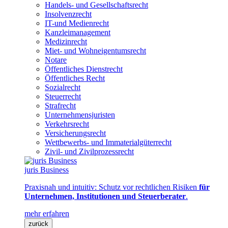
Handels- und Gesellschaftsrecht
Insolvenzrecht
IT-und Medienrecht
Kanzleimanagement
Medizinrecht
Miet- und Wohneigentumsrecht
Notare
Öffentliches Dienstrecht
Öffentliches Recht
Sozialrecht
Steuerrecht
Strafrecht
Unternehmensjuristen
Verkehrsrecht
Versicherungsrecht
Wettbewerbs- und Immaterialgüterrecht
Zivil- und Zivilprozessrecht
juris Business
Praxisnah und intuitiv: Schutz vor rechtlichen Risiken
für
Unternehmen, Institutionen und Steuerberater
.
mehr erfahren
zurück