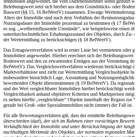
Immobilien angewendet, die vom Darlehensnehmer selbst genutzt we
Beleihungswert setzt sich hierbei aus dem Grundstücks- oder Boden
Bauwert (§§ 15, 16 BelWertV) zusammen. Etwaige Wertminderunge
Alters der Immobilie sind nach dem Verhältnis der Restnutzungsdaue
Nutzungsdauer der Immobilie prozentual zu bestimmen (§ 17 BelWert
es sog. „wertbeeinflussende Umstände“, wie beispielsweise einen übe
unterdurchschnittlichen Erhaltungszustand des Objektes, durch Zu- 
der Wertermittlung zu berücksichtigen (§ 18 BelWertV).
Das Ertragswertverfahren wird in erster Linie bei vermieteten oder g
Immobilien angewendet. Hierbei errechnet sich der Beleihungswert 
Bodenwert und den zu erwartenden Erträgen aus der Vermietung des 
BelWertV). Das Vergleichswertverfahren wiederum berücksichtigt die
Marktverhältnisse und zieht zur Wertermittlung Vergleichsobjekte her
insbesondere hinsichtlich Lage, Ausstattung und Nutzungsmöglichke
bewertenden Objekt übereinstimmen (§ 19 BelWertV). Da regionale 
und der Wert vergleichbarer Immobilien hierbei berücksichtigt werden,
Vergleichbarkeit anhand objektiver Kriterien und Marktpreisen mögli
es stehen hierfür „vergleichbare“ Objekte innerhalb der Region zur 
gerade bei Groß- oder Spezialimmobilien nicht (immer) der Fall ist.
Für alle Bewertungsverfahren gilt, dass der ermittelte Beleihungswert
überschreiten
(darf)
, der sich im Rahmen einer vorsichtigen Bewertu
Verkäuflichkeit der Immobilie und unter Berücksichtigung der langfri
nachhaltigen Merkmale des Objektes, der normalen regionalen Mark