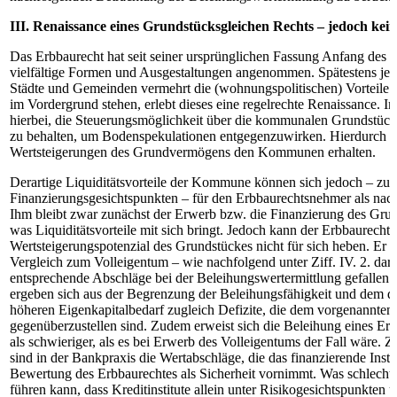
III. Renaissance eines Grundstücksgleichen Rechts – jedoch kein
Das Erbbaurecht hat seit seiner ursprünglichen Fassung Anfang des 2
vielfältige Formen und Ausgestaltungen angenommen. Spätestens jed
Städte und Gemeinden vermehrt die (wohnungspolitischen) Vorteile 
im Vordergrund stehen, erlebt dieses eine regelrechte Renaissance. I
hierbei, die Steuerungsmöglichkeit über die kommunalen Grundstück
zu behalten, um Bodenspekulationen entgegenzuwirken. Hierdurch bl
Wertsteigerungen des Grundvermögens den Kommunen erhalten.
Derartige Liquiditätsvorteile der Kommune können sich jedoch – zum
Finanzierungsgesichtspunkten – für den Erbbaurechtsnehmer als nach
Ihm bleibt zwar zunächst der Erwerb bzw. die Finanzierung des Grun
was Liquiditätsvorteile mit sich bringt. Jedoch kann der Erbbaurecht
Wertsteigerungspotenzial des Grundstückes nicht für sich heben. Er 
Vergleich zum Volleigentum – wie nachfolgend unter Ziff. IV. 2. darge
entsprechende Abschläge bei der Beleihungswertermittlung gefallen l
ergeben sich aus der Begrenzung der Beleihungsfähigkeit und dem 
höheren Eigenkapitalbedarf zugleich Defizite, die dem vorgenannten L
gegenüberzustellen sind. Zudem erweist sich die Beleihung eines Er
als schwieriger, als es bei Erwerb des Volleigentums der Fall wäre. Z
sind in der Bankpraxis die Wertabschläge, die das finanzierende Instit
Bewertung des Erbbaurechtes als Sicherheit vornimmt. Was schlechte
führen kann, dass Kreditinstitute allein unter Risikogesichtspunkten