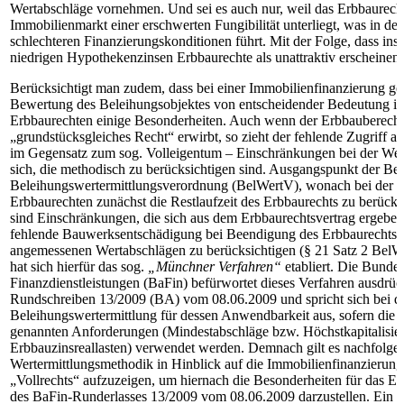
Wertabschläge vornehmen. Und sei es auch nur, weil das Erbbaurech
Immobilienmarkt einer erschwerten Fungibilität unterliegt, was in de
schlechteren Finanzierungskonditionen führt. Mit der Folge, dass ins
niedrigen Hypothekenzinsen Erbbaurechte als unattraktiv erscheinen
Berücksichtigt man zudem, dass bei einer Immobilienfinanzierung ge
Bewertung des Beleihungsobjektes von entscheidender Bedeutung ist,
Erbbaurechten einige Besonderheiten. Auch wenn der Erbbauberechti
„grundstücksgleiches Recht“ erwirbt, so zieht der fehlende Zugriff a
im Gegensatz zum sog. Volleigentum – Einschränkungen bei der Wer
sich, die methodisch zu berücksichtigen sind. Ausgangspunkt der Bew
Beleihungswertermittlungsverordnung (BelWertV), wonach bei der 
Erbbaurechten zunächst die Restlaufzeit des Erbbaurechts zu berücks
sind Einschränkungen, die sich aus dem Erbbaurechtsvertrag ergeben 
fehlende Bauwerksentschädigung bei Beendigung des Erbbaurechtsve
angemessenen Wertabschlägen zu berücksichtigen (§ 21 Satz 2 BelWe
hat sich hierfür das sog.
„Münchner Verfahren“
etabliert. Die Bundes
Finanzdienstleistungen (BaFin) befürwortet dieses Verfahren ausdrüc
Rundschreiben 13/2009 (BA) vom 08.06.2009 und spricht sich bei d
Beleihungswertermittlung für dessen Anwendbarkeit aus, sofern die 
genannten Anforderungen (Mindestabschläge bzw. Höchstkapitalisier
Erbbauzinsreallasten) verwendet werden. Demnach gilt es nachfolge
Wertermittlungsmethodik in Hinblick auf die Immobilienfinanzierung 
„Vollrechts“ aufzuzeigen, um hiernach die Besonderheiten für das E
des BaFin-Runderlasses 13/2009 vom 08.06.2009 darzustellen. Ein 