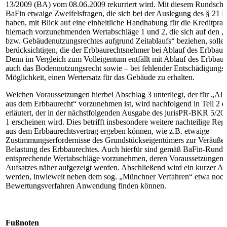
13/2009 (BA) vom 08.06.2009 rekurriert wird. Mit diesem Rundschre
BaFin etwaige Zweifelsfragen, die sich bei der Auslegung des § 21
haben, mit Blick auf eine einheitliche Handhabung für die Kreditpra
hiernach vorzunehmenden Wertabschläge 1 und 2, die sich auf den „
bzw. Gebäudenutzungsrechtes aufgrund Zeitablaufs“ beziehen, sollen
berücksichtigen, die der Erbbaurechtsnehmer bei Ablauf des Erbbaure
Denn im Vergleich zum Volleigentum entfällt mit Ablauf des Erbbaur
auch das Bodennutzungsrecht sowie – bei fehlender Entschädigungsr
Möglichkeit, einen Wertersatz für das Gebäude zu erhalten.
Welchen Voraussetzungen hierbei Abschlag 3 unterliegt, der für „Al
aus dem Erbbaurecht“ vorzunehmen ist, wird nachfolgend in Teil 2 d
erläutert, der in der nächstfolgenden Ausgabe des jurisPR-BKR 5/2
1 erscheinen wird. Dies betrifft insbesondere weitere nachteilige Reg
aus dem Erbbaurechtsvertrag ergeben können, wie z.B. etwaige
Zustimmungserfordernisse des Grundstückseigentümers zur Veräuße
Belastung des Erbbaurechtes. Auch hierfür sind gemäß BaFin-Runds
entsprechende Wertabschläge vorzunehmen, deren Voraussetzungen im
Aufsatzes näher aufgezeigt werden. Abschließend wird ein kurzer A
werden, inwieweit neben dem sog. „Münchner Verfahren“ etwa noch
Bewertungsverfahren Anwendung finden können.
Fußnoten